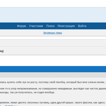
Форум
Участники
Поиск
Регистрация
Войти
Активные темы
иц)
илась купить себе лук по росту, поэтому свой лонгбоу, который был мне сильно велик, 
ыт чем-то в упор непромокаемым, но совершенно невидимым, выглядит как чистое дерево
выезды, так уж получилось, не ездил вообще.
времени, лежат десять латунных пуговиц, одна другой краше, такого фасона, как здесь: