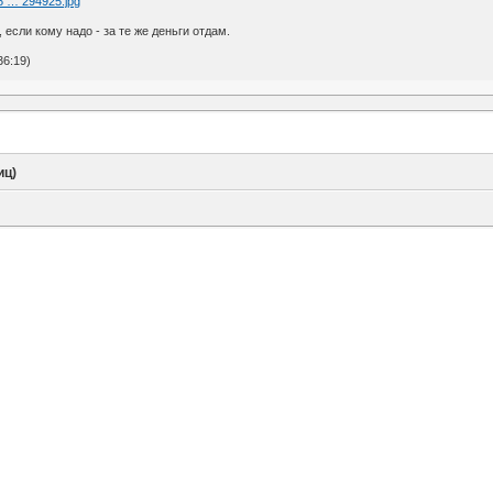
08 … 294925.jpg
, если кому надо - за те же деньги отдам.
36:19)
иц)