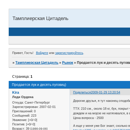
Тамплиерская Цитадель
Привет, Гость!
Войдите
или
зарегистрируйтесь
.
»
Тамплиерская Цитадель
»
Рынок
»
Продается лук и десять пугов
Страница:
1
Продается лук и десять пуговиц)
Kira
Поделиться
2009-01-29 13:20:54
Леди Ордена
Дорогие друзья, я тут наконец сподоб
Откуда:
Санкт-Петербург
Зарегистрирован
: 2007-02-01
ТТХ: 210 см., около 18 кг, бук, покр
Приглашений:
0
дождем и на морзе не натягивался, в 
Сообщений:
223
Цена вопроса - 2500
Уважение:
[+0/-0]
Позитив:
[+0/-0]
А еще у меня уже Бог знает, сколько 
Возраст:
39
[1986-09-06]