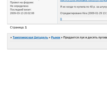
http://cs1205.vkontakte.ru/u1015752/4
Провел на форуме:
Не определено
Я их когда-то купила по 40 р. за штуку
Последний визит:
2009-03-13 20:02:08
Отредактировано Kira (2009-01-29 13:
0
Страница:
1
»
Тамплиерская Цитадель
»
Рынок
»
Продается лук и десять пугов