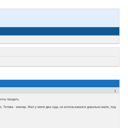
1
хочу продать.
. Тетива - кевлар. Жил у меня два года, но использовался довольно мало, под